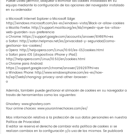
Puede usted permitir, bloquear o eliminar las cookies instaladas en su
equipo mediante la configuración de las opciones del navegador instalado
en su ordenador:
o Microsoft Internet Explorer o Microsoft Edge:
http://windows.microsoft.com/es-es/windows-vista/Block-or-allow-cookies
o Mozilla Firefox: http://support.mozilla.org/es/kb/impedir-que-los-sitios-
web-guarden-sus-preferencia
o Chrome: https://support.google.com/accounts/answer/61416?hl=es
o Safari: http://safari.helpmax.net/es/privacidad-y-seguridad/como-
gestionar-las-cookies/
o Opera: http://help.opera.com/Linux/10.60/es-ES/cookies.html
o Safari para iOS (dispositivos iPhone y iPad):
http://help.opera.com/Linux/10.50/en/cookies.html
o Chrome para Android:
https://support.google.com/chrome/answer/2392971?hl=es
o Windows Phone: http://www.windowsphone.com/es-es/how-
to/wp7/web/changing-privacy-and-other-browser-
o
Además, también puede gestionar el almacén de cookies en su navegador a
través de herramientas como las siguientes:
Ghostery: www.ghostery.com
Your online choices: www.youronlinechoices.com/es/
Mas información relativa a la protección de sus datos personales en nuestra
Política de Privacidad.
El editor se reserva el derecho de cambiar esta política de cookies si se
realizan cambios en la configuración y/o uso de las mismas. Se publicará