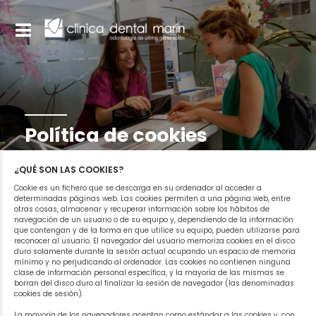
Política de cookies
¿QUÉ SON LAS COOKIES?
Cookie es un fichero que se descarga en su ordenador al acceder a
determinadas páginas web. Las cookies permiten a una página web, entre
otras cosas, almacenar y recuperar información sobre los hábitos de
navegación de un usuario o de su equipo y, dependiendo de la información
que contengan y de la forma en que utilice su equipo, pueden utilizarse para
reconocer al usuario. El navegador del usuario memoriza cookies en el disco
duro solamente durante la sesión actual ocupando un espacio de memoria
mínimo y no perjudicando al ordenador. Las cookies no contienen ninguna
clase de información personal específica, y la mayoría de las mismas se
borran del disco duro al finalizar la sesión de navegador (las denominadas
cookies de sesión).
La mayoría de los navegadores aceptan como estándar a las cookies y, con