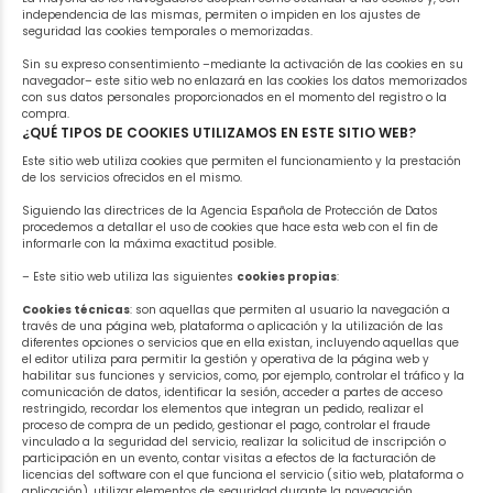
independencia de las mismas, permiten o impiden en los ajustes de
seguridad las cookies temporales o memorizadas.
Sin su expreso consentimiento –mediante la activación de las cookies en su
navegador– este sitio web no enlazará en las cookies los datos memorizados
con sus datos personales proporcionados en el momento del registro o la
compra.
¿QUÉ TIPOS DE COOKIES UTILIZAMOS EN ESTE SITIO WEB?
Este sitio web utiliza cookies que permiten el funcionamiento y la prestación
de los servicios ofrecidos en el mismo.
Siguiendo las directrices de la Agencia Española de Protección de Datos
procedemos a detallar el uso de cookies que hace esta web con el fin de
informarle con la máxima exactitud posible.
– Este sitio web utiliza las siguientes
cookies propias
:
Cookies técnicas
: son aquellas que permiten al usuario la navegación a
través de una página web, plataforma o aplicación y la utilización de las
diferentes opciones o servicios que en ella existan, incluyendo aquellas que
el editor utiliza para permitir la gestión y operativa de la página web y
habilitar sus funciones y servicios, como, por ejemplo, controlar el tráfico y la
comunicación de datos, identificar la sesión, acceder a partes de acceso
restringido, recordar los elementos que integran un pedido, realizar el
proceso de compra de un pedido, gestionar el pago, controlar el fraude
vinculado a la seguridad del servicio, realizar la solicitud de inscripción o
participación en un evento, contar visitas a efectos de la facturación de
licencias del software con el que funciona el servicio (sitio web, plataforma o
aplicación), utilizar elementos de seguridad durante la navegación,