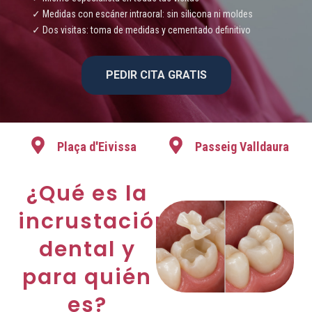
✓ Medidas con escáner intraoral: sin silicona ni moldes
✓ Dos visitas: toma de medidas y cementado definitivo
PEDIR CITA GRATIS
Plaça d'Eivissa
Passeig Valldaura
¿Qué es la
incrustación
dental y
para quién
es?