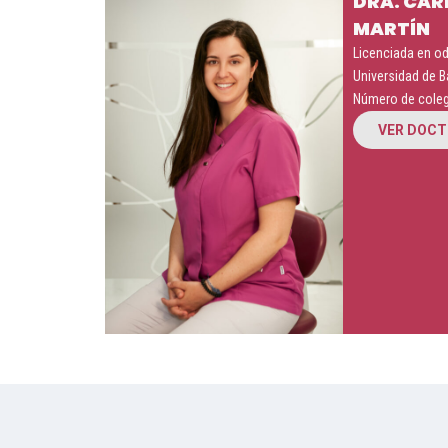
DRA. CA
MARTÍN
Licenciada en od
Universidad de B
Número de coleg
VER DOC