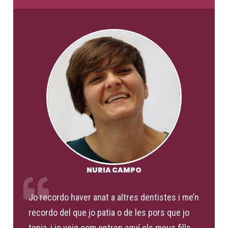
NURIA CAMPO
Jo recordo haver anat a altres dentistes i me’n
recordo del que jo patia o de les pors que jo
tenia, i jo veig com entren aquí els meus fills,