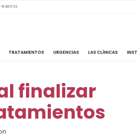
: 93 420 97 25
TRATAMIENTOS
URGENCIAS
LAS CLÍNICAS
INS
l finalizar
ratamientos
on