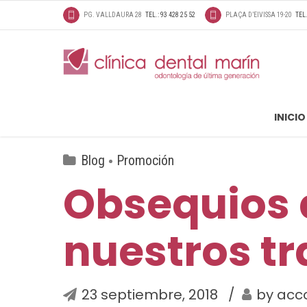
PG. VALLDAURA 28
TEL.: 93 428 25 52
PLAÇA D’EIVISSA 19-20
TEL.
INICIO
Blog
Promoción
Obsequios a
nuestros t
23 septiembre, 2018
by acc