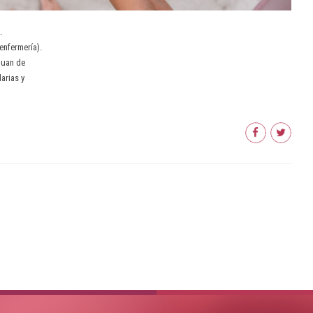
.
enfermería).
Juan de
arias y