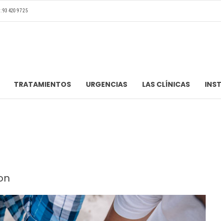
: 93 420 97 25
TRATAMIENTOS
URGENCIAS
LAS CLÍNICAS
INS
on