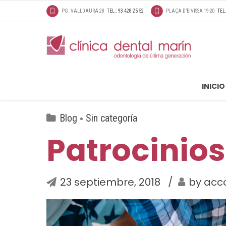
PG. VALLDAURA 28
TEL.: 93 428 25 52
PLAÇA D’EIVISSA 19-20
TEL.
INICIO
Blog
Sin categoría
Patrocinios
23 septiembre, 2018
by acc